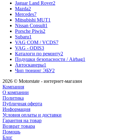
Jaguar Land Rover
2
Mazda
2
Mercedes
7
Mitsubishi MUT
1
Nissan Consult
1
Porsche Piwis
2
Subaru
1
VAG COM / VCDS
7
VAG - ODIS
3
Каталоги по ремонту
2
Подушки безопасности / Airbag
1
Автосканеры
1
Чип тюнинг ЭБУ
2
2026 © Motorstate - интернет-магазин
Компания
О компании
Политика
Публичная оферта
Информация
Условия оплаты и доставки
Гарантия на товар
Возврат товара
Помощь
Блог