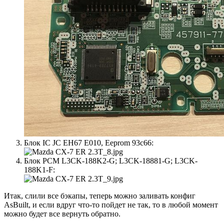
Блок IC JC EH67 E010, Eeprom 93c66:
Блок PCM L3CK-188K2-G; L3CK-18881-G; L3CK-
188K1-F:
Итак, слили все бэкапы, теперь можно заливать конфиг
AsBuilt, и если вдруг что-то пойдет не так, то в любой момент
можно будет все вернуть обратно.