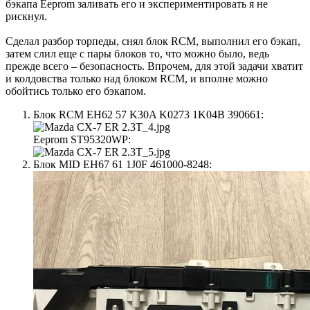
бэкапа Eeprom заливать его и экспериментировать я не
рискнул.
Сделал разбор торпеды, снял блок RCM, выполнил его бэкап,
затем слил еще с пары блоков то, что можно было, ведь
прежде всего – безопасность. Впрочем, для этой задачи хватит
и колдовства только над блоком RCM, и вполне можно
обойтись только его бэкапом.
Блок RCM EH62 57 K30A K0273 1K04B 390661:
Eeprom ST95320WP:
Блок MID EH67 61 1J0F 461000-8248: