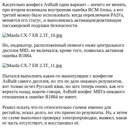
Касательно конфига AsBuilt один вариант – ничего не менять,
при втором возникала внутренняя ошибка RCM блока, а вот
третий можно было использовать: когда переключаем PAD'a,
меняется его статус, и выполнялась активация/деактивация
пассажирской подушки безопасности.
Но, индикатор, расположенный немного ниже центрального
дисплея MID, не включался, кроме того, появилась активная
ошибка B1884.
Пытался выполнять какие-то манипуляции с конфигом
AsBuilt самого дисплея, но это не дало никаких результатов,
вот только исчез Русский язык, но зато теперь понял, как его
вернуть назад, короче говоря, AsBuilt конфиг MID'a никакого
отношения к ошибке B1884 не имеет.
Решил искать что-то относительно схемок именно для
рестайла, искал долго, но это принесло результаты. Ну, а затем
по схеме выполнил проверку электропроводки, выявил, какая
ее часть отсутствует, и восстановил её.