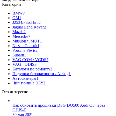
Категории
BMW
7
GM
1
J2534/PassThru
2
Jaguar Land Rover
2
Mazda
2
Mercedes
7
Mitsubishi MUT
1
Nissan Consult
1
Porsche Piwis
2
Subaru
1
VAG COM / VCDS
7
VAG - ODIS
3
Каталоги по ремонту
2
Подушки безопасности / Airbag
1
Автосканеры
1
Чип тюнинг ЭБУ
2
Это интересно
Как обновить прошивки DSG DQ500 Audi Q3 через
ODIS-E
30 мая 2021